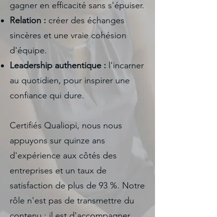
gagner en efficacité sans s'épuiser.
Relation :
créer des échanges
sincères et une vraie cohésion
d'équipe.
Leadership authentique :
l'incarner
au quotidien, pour inspirer une
confiance qui dure.
Certifiés Qualiopi, nous nous
appuyons sur quinze ans
d'expérience aux côtés des
entreprises et un taux de
satisfaction de plus de 93 %. Notre
rôle n'est pas de transmettre du
contenu : il est d'accompagner