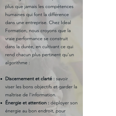
plus que jamais les compétences
humaines qui font la différence
dans une entreprise. Chez Ideal
Formation, nous croyons que la
vraie performance se construit
dans la durée, en cultivant ce qui
rend chacun plus pertinent qu'un
algorithme :
Discernement et clarté :
savoir
viser les bons objectifs et garder la
maîtrise de l'information.
Énergie et attention :
déployer son
énergie au bon endroit, pour