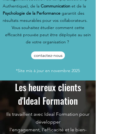
Authentique), de la
Communication
et de la
Psychologie de la Performance
garantit des
résultats mesurables pour vos collaborateurs.
Vous souhaitez étudier comment cette
efficacité prouvée peut être déployée au sein
de votre organisation ?
contactez-nous
*Site mis à jour en novembre 2025
Les heureux clients
d'Ideal Formation
Ils travaillent avec Ideal Formation pour
développer
l'engagement, l'efficacité et le bien-