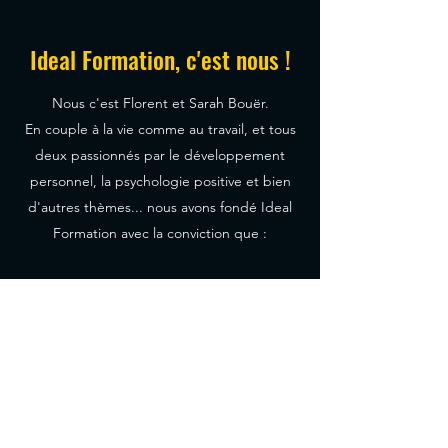
Ideal Formation, c'est nous !
Nous c'est Florent et Sarah Bouër.
En couple à la vie comme au travail, et tous
deux passionnés par le développement
personnel, la psychologie positive et bien
d'autres thèmes... nous avons fondé Ideal
Formation avec la conviction que :
👉 Les compétences humaines sont la clé
du bien-être, de la performance et de
l'engagement en entreprise,
👉 Chaque formation doit être une
expérience humaine, marquante et ultra-
stimulante,
👉 La formation en ligne est un outil